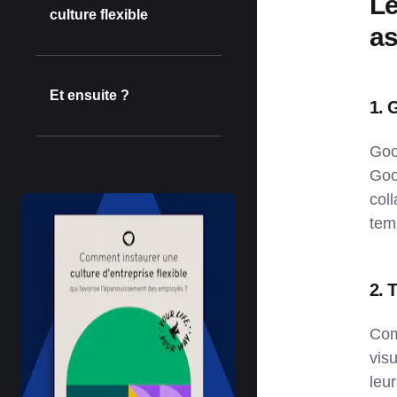
Le
culture flexible
a
Et ensuite ?
1. 
Goo
Goo
col
tem
2. T
Com
visu
leu