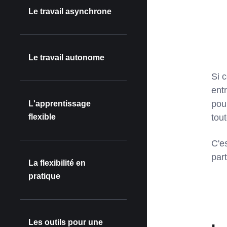
Le travail asynchrone
Le travail autonome
Si 
ent
pou
L'apprentissage
flexible
tou
C'es
part
La flexibilité en
pratique
Les outils pour une