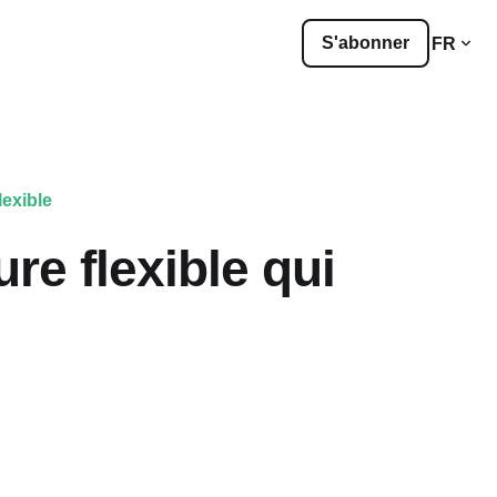
S'abonner
FR
lexible
ure flexible qui