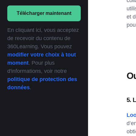
coll
uti
Télécharger maintenant
et 
pou
En cliquant ici, vous acceptez
de recevoir du contenu de
360Learning. Vous pouvez
modifier votre choix à tout
moment
. Pour plus
d'informations, voir notre
Ou
politique de protection des
données
.
5.
Lo
d’e
obt