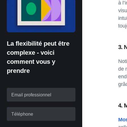
à l’
visu
int
tou
La flexibilité peut être
3. 
complexe - voici
comment vous y
Not
de 
prendre
endr
grâ
Email professionnel
4. 
Téléphone
Mo