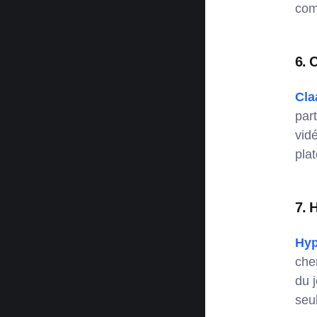
com
6. 
Cla
par
vid
pla
7. 
Hyp
cher
du 
seu