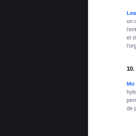
Le
un 
l'e
et 
l'or
10.
Mo
hyb
per
de 