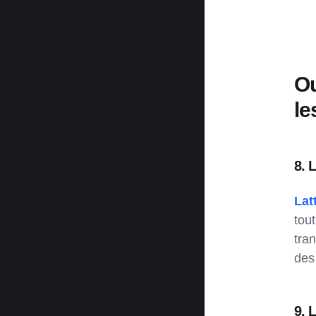
Ou
le
8. 
Lat
tou
tra
des
9.