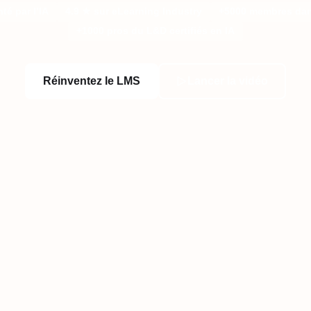
té par l’IA
4.9 ★️ sur eLearning Industry
+5000 membres da
+1000 pros du L&D certifiés en IA
Réinventez le LMS
Lancer la vidéo