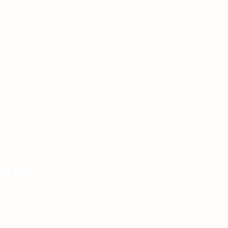
onne
arning,
i pourquoi.