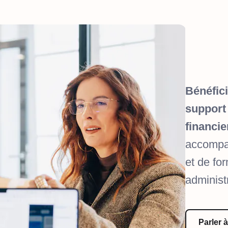
Bénéfici
support
financi
accompa
et de fo
administ
Parler 