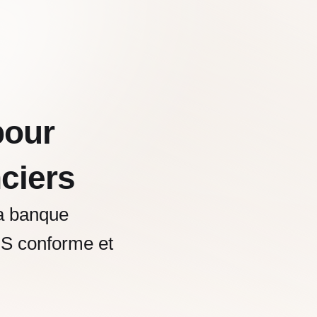
our
nciers
la banque
MS conforme et