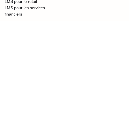
LMS pour le retail
LMS pour les services
financiers
Clients
Se connecter
Base de connaissances
Mises à jour
Engagement Academy
Les équipes choisissent
360Learning
pour mieux apprendre au travail