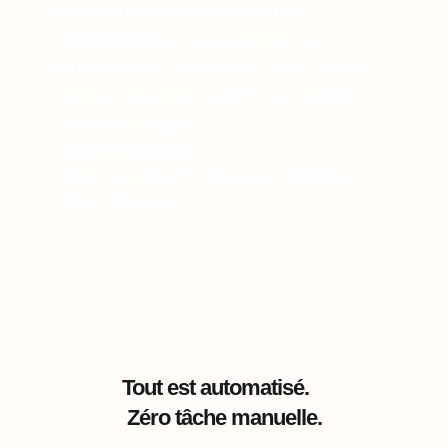
à une audience internationale
d’apprenants.
Nous publions nos
formations en 14 langues, donc on peut
toucher quasiment 100% des salariés
dans leur langue."
Gauthier Danloux
Digital Learning & Collaborative Workplace
Project Manager
Tout est automatisé.
Zéro tâche manuelle.