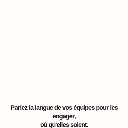
création de cours traditionnelle et les
fonctionnalités d’IA de 360Learning, c’est
le gain de temps : on diffuse des
contenus de formation beaucoup plus
rapidement."
Bich Tram Quach
Learning & Systems Adoption Leader
Parlez la langue de vos équipes pour les
engager,
où qu'elles soient.