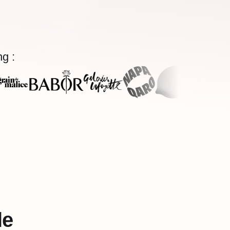
g :
le