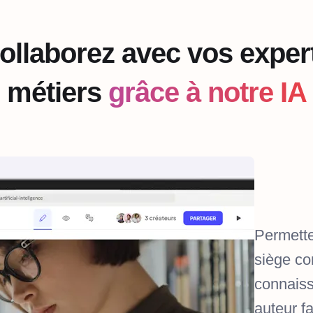
ollaborez avec vos exper
métiers
grâce à notre IA
Permette
siège co
connaiss
auteur f