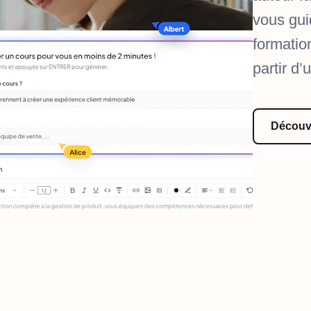
vous gui
formatio
partir d’
Découvr