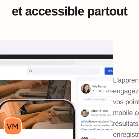
et accessible partout
L’appren
engagez 
vos poin
mobile c
résultat
enregist