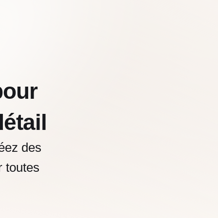
our
étail
réez des
r toutes