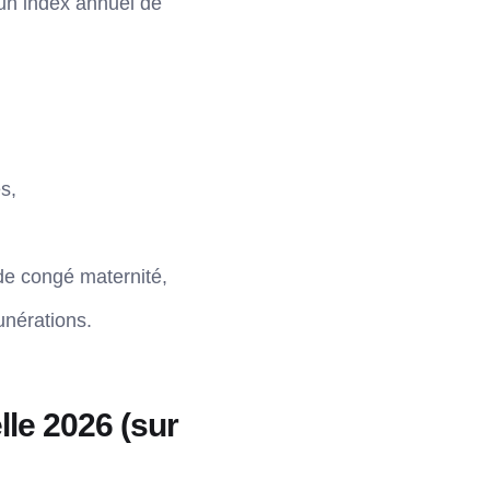
 un index annuel de
s,
de congé maternité,
unérations.
lle 2026 (sur