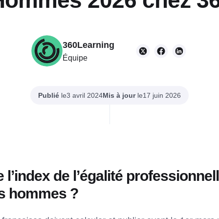
ommes 2026 chez 36
360Learning
Équipe
Publié
le
Mis à jour
le
3 avril 2024
17 juin 2026
 l’index de l’égalité professionnell
es hommes ?