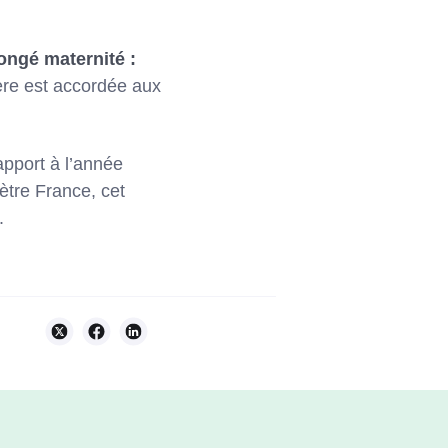
ongé maternité :
ière est accordée aux
rapport à l’année
mètre France, cet
.