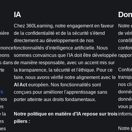
IA
Don
Chez 360Learning, notre engagement en faveur
Notre 
nière
de la confidentialité et de la sécurité s'étend
de vér
directement au développement de nos
contrô
 énonce
fonctionnalités d'intelligence artificielle. Nous
confor
geons
sommes convaincus que l'IA doit être développée
rappor
s dans
de manière responsable, avec un accent mis sur
Confo
rte
la transparence, la sécurité et l'éthique. Pour ce
transp
faire, nous avons vérifié notre alignement avec le
nos cl
AI Act
européen. Nos fonctionnalités sont
rs
donnée
conçues pour améliorer l'apprentissage sans
 nos
donnée
porter atteinte aux droits fondamentaux.
es
vous p
 la
Notre politique en matière d'IA repose sur trois
inform
es
piliers :
Notre
ues