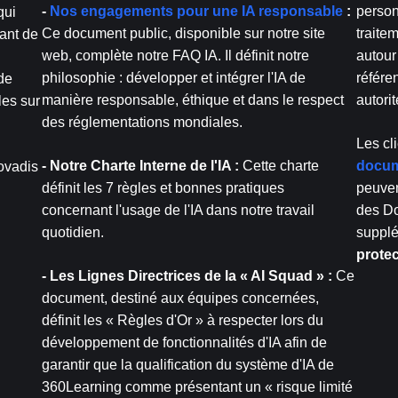
-
Nos engagements pour une IA responsable
:
person
qui
Ce document public, disponible sur notre site
traitem
tant de
web, complète notre FAQ IA. Il définit notre
autour
philosophie : développer et intégrer l'IA de
référe
de
manière responsable, éthique et dans le respect
autori
les sur
des réglementations mondiales.
Les cl
- Notre Charte Interne de l'IA :
Cette charte
docume
ovadis
définit les 7 règles et bonnes pratiques
peuven
concernant l'usage de l'IA dans notre travail
des Do
quotidien.
supplé
prote
- Les Lignes Directrices de la « AI Squad » :
Ce
document, destiné aux équipes concernées,
définit les « Règles d'Or » à respecter lors du
développement de fonctionnalités d'IA afin de
garantir que la qualification du système d'IA de
360Learning comme présentant un « risque limité