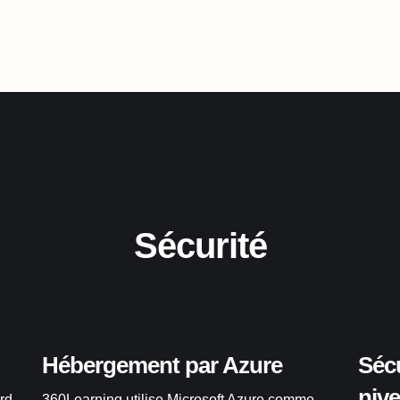
Sécurité
Hébergement par Azure
Sécu
niv
rd-
360Learning utilise Microsoft Azure comme