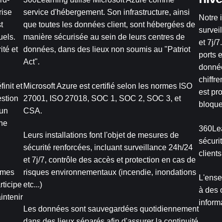
rise
service d'hébergement. Son infrastructure, ainsi
Notre 
t
que toutes les données client, sont hébergées de
survei
uels.
manière sécurisée au sein de leurs centres de
et 7j/
ité et
données, dans des lieux non soumis au "Patriot
ports e
Act".
donnée
chiffr
init et
Microsoft Azure est certifié selon les normes ISO
est pr
estion
27001, ISO 27018, SOC 1, SOC 2, SOC 3, et
bloque
 un
CSA.
une
360Lea
Leurs installations font l'objet de mesures de
sécuri
sécurité renforcées, incluant surveillance 24h/24
clients
et 7j/7, contrôle des accès et protection en cas de
rmes
risques environnementaux (incendie, inondations
L'ense
rticipe
etc...)
à des 
intenir
inform
Les données sont sauvegardées quotidiennement
dans des lieux séparés afin d'assurer la continuité