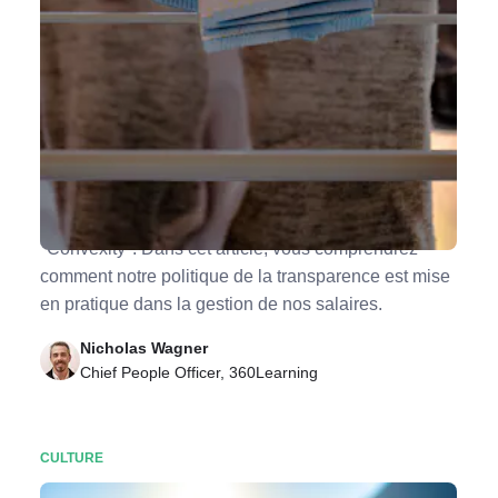
On ne négocie pas son salaire chez
360Learning : voici pourquoi
Chez 360Learning, nos salaires sont calculés, pas
négociés. Cela fait partie de notre culture,
"Convexity". Dans cet article, vous comprendrez
comment notre politique de la transparence est mise
en pratique dans la gestion de nos salaires.
Nicholas Wagner
Chief People Officer, 360Learning
CULTURE