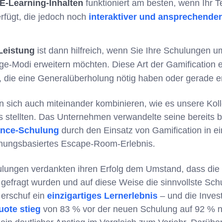
E-Learning-Inhalten
funktioniert am besten, wenn Ihr T
erfügt, die jedoch noch
interaktiver und ansprechender
Leistung
ist dann hilfreich, wenn Sie Ihre Schulungen 
ge-Modi erweitern möchten. Diese Art der Gamification 
 die eine Generalüberholung nötig haben oder gerade er
 sich auch miteinander kombinieren, wie es unsere Kol
 stellten. Das Unternehmen verwandelte seine bereits 
nce-Schulung
durch den Einsatz von Gamification in ein
hnungsbasiertes Escape-Room-Erlebnis.
ulungen verdankten ihren Erfolg dem Umstand, dass die 
efragt wurden und auf diese Weise die sinnvollste Schul
 erschuf ein
einzigartiges Lernerlebnis
– und die Invest
ote stieg
von 83 % vor der neuen Schulung auf 92 % n