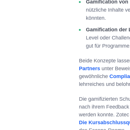
Gamification von 
nützliche Inhalte v
könnten.
Gamification der 
Level oder Challen
gut für Programme,
Beide Konzepte lassen
Partners
unter Beweis
gewöhnliche
Complia
lehrreiches und belo
Die gamifizierten Sch
nach ihrem Feedback g
werden konnte. Zotec
Die Kursabschlussqu