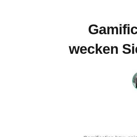
Gamific
wecken Sie