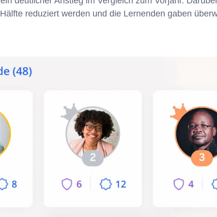
n deutlicher Anstieg im Vergleich zum Vorjahr. Darüber
Hälfte reduziert werden und die Lernenden gaben überwä