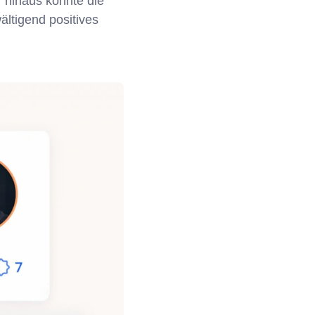
 hinaus konnte die
ltigend positives