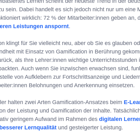
elbasiertes Lernen scheint der neueste Trend in der deu
u sein. Dabei handelt es sich jedoch nicht nur um eine
tioniert wirklich: 72 % der Mitarbeiter:innen geben an, 
eren Leistungen anspornt
.
on klingt für Sie vielleicht neu, aber ob Sie es glauben o
 Kindheit mit Einsatz von Gamification in Berührung gek
rück, als Ihre Lehrer:innen wichtige Unterrichtsstunden i
ackten. Auch wenn Sie inzwischen erwachsen sind, funkt
stelle von Aufklebern zur Fortschrittsanzeige und Lieder
rbeiter:innen Belohnungen und Anerkennung einsetzen.
ler halten zwei Arten Gamification-Ansatzes beim
E-Lea
ion der Leistung und Gamification der Inhalte. Tatsächlic
elativ geringem Aufwand im Rahmen des
digitalen Lern
besserer Lernqualität
und gesteigerter Leistung.