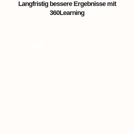
Langfristig bessere Ergebnisse mit
360Learning
„Kunden werden jetzt schneller
eingearbeitet und umgeschult als je zuvor.
Unsere Führungskräfte sind begeistert
von den Ergebnissen.“
Hubert Ferreux
Services Director