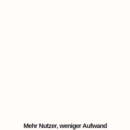
"360Learning ist die ideale Lösung, um
die digitale Weiterbildung in den Dienst
von Umsatzsteigerung und
Kundenzufriedenheit zu stellen."
Laurent Vidal
President
Mehr Nutzer, weniger Aufwand