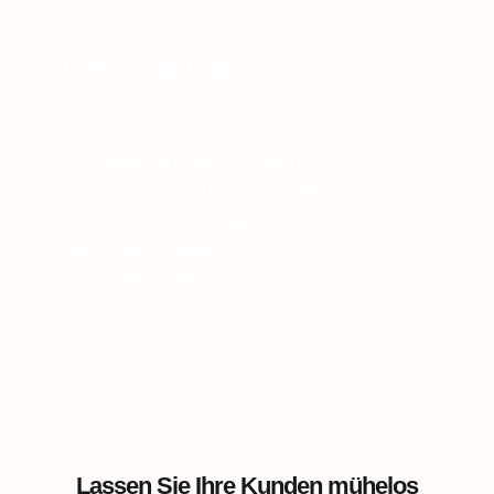
„Schulungen mit 360Learning vereinen
Flexibilität und Engagement und
ermöglichen es uns, die richtigen Kurse
rechtzeitig zu vermitteln.“
Florian Des Garets
Product Marketing Manager
Lassen Sie Ihre Kunden mühelos