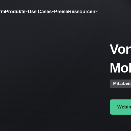
orm
Produkte
Use Cases
Preise
Ressourcen
Von
Mob
Mitarbei
Webin