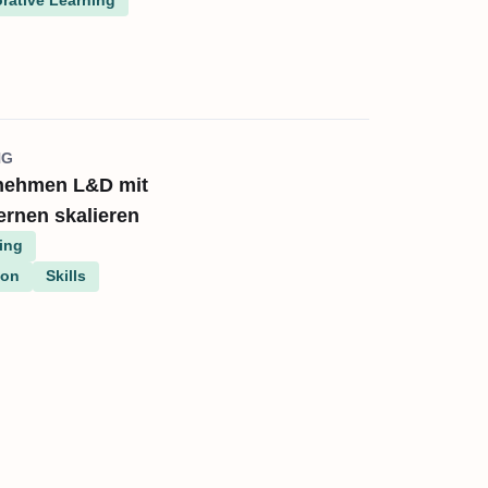
rative Learning
NG
nehmen L&D mit
ernen skalieren
ing
ion
Skills