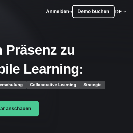
Anmelden
Demo buchen
DE
 Präsenz zu
ile Learning:
terschulung
Collaborative Learning
Strategie
ar anschauen