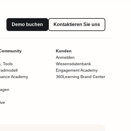
Demo buchen
Kontaktieren Sie uns
 Community
Kunden
Anmelden
, Tools
Wissensdatenbank
radmodell
Engagement Academy
mance Academy
360Learning Brand Center
lagen
ive