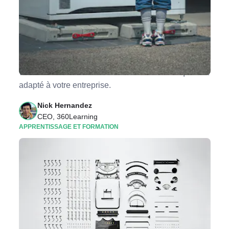
Faut-il choisir un LMS, une LXP, une plateforme
de gestion des talents ou une plateforme de
formation ?
LMS, LXP, TMS, HCM, plateformes de formation... un
vrai casse-tête. Découvrez dans cet article lequel est
adapté à votre entreprise.
Nick Hernandez
CEO, 360Learning
APPRENTISSAGE ET FORMATION