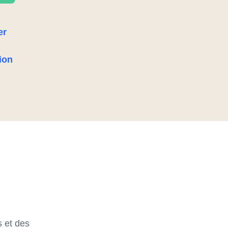
er
ion
s et des