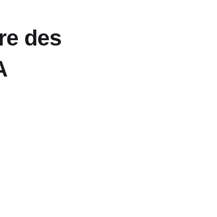
re des
A