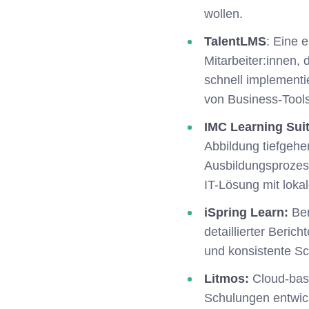
wollen.
TalentLMS
: Eine 
Mitarbeiter:innen, 
schnell implementi
von Business-Tools
IMC Learning Sui
Abbildung tiefgehen
Ausbildungsprozesse
IT-Lösung mit loka
iSpring Learn:
Ben
detaillierter Berich
und konsistente S
Litmos:
Cloud-basi
Schulungen entwic