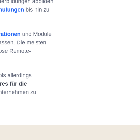
terbildungen abbilden
hulungen
bis hin zu
rationen
und Module
assen. Die meisten
slose Remote-
ls allerdings
res für die
Unternehmen zu