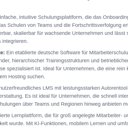
einfache, intuitive Schulungsplattform, die das Onboardi
das Schulen von Teams und die Fortschrittsverfolgung erle
erbar, skalierbar für wachsende Unternehmen und lässt si
 integrieren.
te:
Ein etablierte deutsche Software für Mitarbeiterschulu
der, hierarchischer Trainingsstrukturen und betriebliche
 spezialisiert ist. Ideal für Unternehmen, die eine rein k
lem Hosting suchen.
utzerfreundliches LMS mit leistungsstarken Autorentoo
terstattung. Es ist ideal für Unternehmen, die schnell inte
chulungen über Teams und Regionen hinweg anbieten m
erte Lernplattform, die für groß angelegte Mitarbeiter- u
kelt wurde. Mit KI-Funktionen, mobilem Lernen und umf