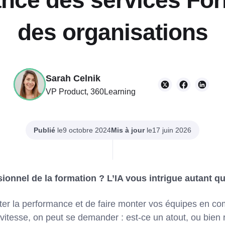
nce des services For
des organisations
Sarah Celnik
VP Product, 360Learning
Publié
le
Mis à jour
le
9 octobre 2024
17 juin 2026
ionnel de la formation ? L’IA vous intrigue autant qu
ster la performance et de faire monter vos équipes en c
e vitesse, on peut se demander : est-ce un atout, ou bien r