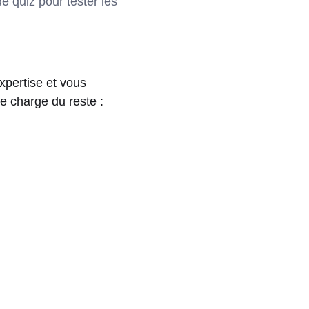
e quiz pour tester les
xpertise et vous
e charge du reste :