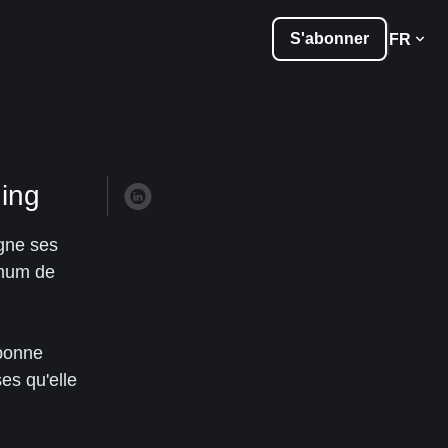
S'abonner
FR
ing
gne ses
imum de
bonne
es qu'elle