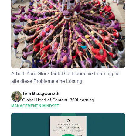
6 Methoden, um kollaboratives Lernen im
Unternehmen zu fördern
Mangelnde Konzentration, Isolation und
unzureichende Zusammenarbeit mit Kollegen sind
die größten Herausforderungen bei der Remote-
Arbeit. Zum Glück bietet Collaborative Learning für
alle diese Probleme eine Lösung.
Tom Baragwanath
Global Head of Content, 360Learning
MANAGEMENT & MINDSET