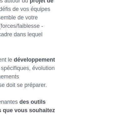
rs autour du
projet de
éfis de vos équipes
semble de votre
forces/faiblesse -
cadre dans lequel
ent le
développement
 spécifiques, évolution
ngements
e doit se préparer.
renantes
des outils
fs que vous souhaitez