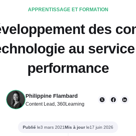
APPRENTISSAGE ET FORMATION
éveloppement des c
technologie au service
performance
Philippine Flambard
Content Lead, 360Learning
Publié
le
Mis à jour
le
3 mars 2021
17 juin 2026