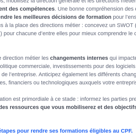
 mobilisez la direction générale et les directions métie
ent des compétences
. Une bonne compréhension des d
endre les meilleures décisions de formation
pour l’en
us à la place des directions métier : concevez un SWOT (
 pour chacune d’entre elles pour mieux comprendre le 
direction métier les
changements internes
qui impact
olitique commerciale, investissements pour des logiciels
e de l’entreprise. Anticipez également les différents cha
s, financiers ou technologiques auxquels votre entrepris
on est primordiale à ce stade : informez les parties p
 des ressources que vous mobiliserez et des objecti
 étapes pour rendre ses formations éligibles au CPF.