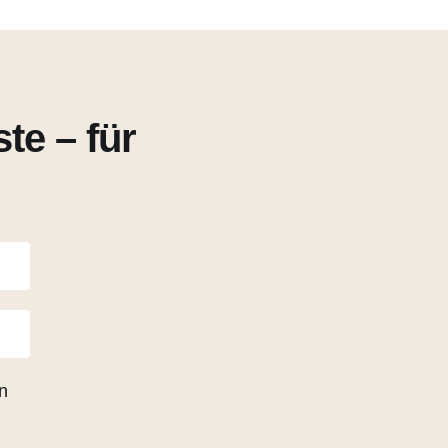
te – für
n