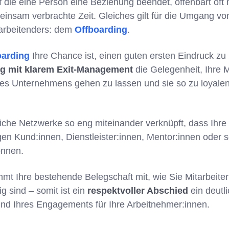
f die eine Person eine Beziehung beendet, offenbart oft
einsam verbrachte Zeit. Gleiches gilt für die Umgang v
tarbeitenders: dem
Offboarding
.
arding
Ihre Chance ist, einen guten ersten Eindruck zu h
ng mit klarem Exit-Management
die Gelegenheit, Ihre M
 des Unternehmens gehen zu lassen und sie so zu loyale
fliche Netzwerke so eng miteinander verknüpft, dass Ihre
gen Kund:innen, Dienstleister:innen, Mentor:innen oder 
önnen.
t Ihre bestehende Belegschaft mit, wie Sie Mitarbeiter
tig sind – somit ist ein
respektvoller Abschied
ein deutl
nd Ihres Engagements für Ihre Arbeitnehmer:innen.