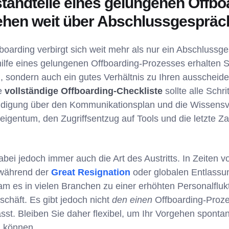
tandteile eines gelungenen Offbo
hen weit über Abschlussgespräc
boarding verbirgt sich weit mehr als nur ein Abschlussge
lfe eines gelungenen Offboarding-Prozesses erhalten Si
en, sondern auch ein gutes Verhältnis zu Ihren ausscheid
ne
vollständige Offboarding-Checkliste
sollte alle Schri
ndigung über den Kommunikationsplan und die Wissensver
igentum, den Zugriffsentzug auf Tools und die letzte Z
bei jedoch immer auch die Art des Austritts. In Zeiten v
während der
Great Resignation
oder globalen Entlassu
m es in vielen Branchen zu einer erhöhten Personalflu
chäft. Es gibt jedoch nicht
den einen
Offboarding-Prozes
st. Bleiben Sie daher flexibel, um Ihr Vorgehen spontan
u können.