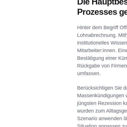
Die Hauptbes
Prozesses ge
Hinter dem Begriff Off
Lohnabrechnung. Mithi
institutionelles Wiss
Mitarbeiter:innen. Ei
Bestätigung einer Kü
Rückgabe von Firmene
umfassen.
Berücksichtigen Sie da
Massenkündigungen 
jüngsten Rezession ka
wurden zum Alltagsges
Szenario anwenden läs
Situation anpassen z