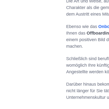
Die Art und Weise, au
Charakter als die gem
dem Austritt eines Mi
Ebenso wie das
Onbo
Ihnen das
Offboardi
einem positiven Bild
machen.
Schließlich sind beru
womöglich Ihre künfti
Angestellte werden k
Darüber hinaus bekomm
nicht länger für Sie tä
Unternehmenskultur u