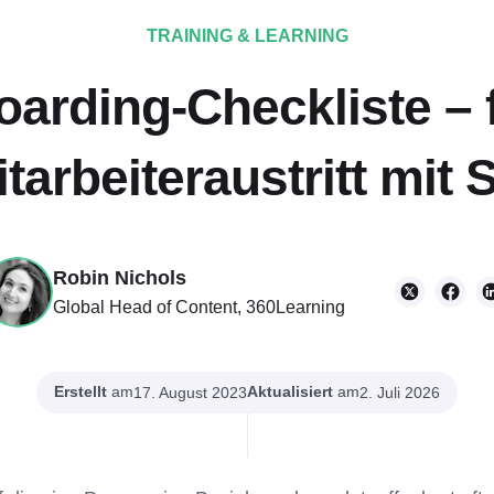
TRAINING & LEARNING
oarding-Checkliste – 
tarbeiteraustritt mit S
Robin Nichols
Global Head of Content, 360Learning
Erstellt
am
Aktualisiert
am
17. August 2023
2. Juli 2026