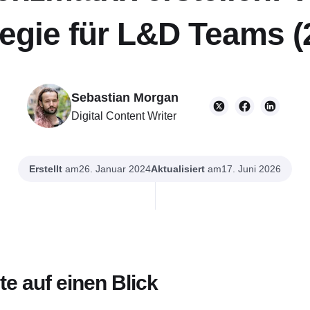
tegie für L&D Teams (
Sebastian Morgan
Digital Content Writer
Erstellt
am
Aktualisiert
am
26. Januar 2024
17. Juni 2026
e auf einen Blick