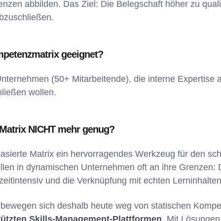
en abbilden. Das Ziel: Die Belegschaft höher zu qualif
abzuschließen.
mpetenzmatrix geeignet?
nternehmen (50+ Mitarbeitende), die interne Expertise ak
ließen wollen.
l-Matrix NICHT mehr genug?
sierte Matrix ein hervorragendes Werkzeug für den schne
llen in dynamischen Unternehmen oft an ihre Grenzen: 
t zeitintensiv und die Verknüpfung mit echten Lerninhalten 
bewegen sich deshalb heute weg von statischen Kompet
stützten Skills-Management-Plattformen
. Mit Lösunge