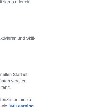
izieren oder ein
tivieren und Skill-
llen Start ist,
Daten veralten
fehlt.
enzlisten hin zu
n wie
360Learning