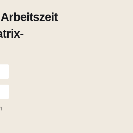
Arbeitszeit
trix-
n