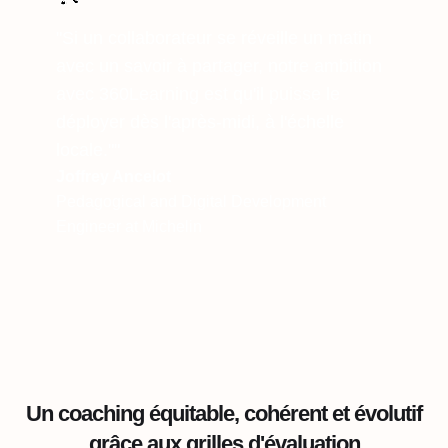
"Si un collaborateur se réveille un matin
avec un savoir à partager, notre ambition
avec 360Learning est qu'il puisse le
déployer dès l'après-midi, à l'échelle
locale.""
Joffrey Ancelot
Pedagogical and Digital Development
Engineer at Michelin
Un coaching équitable, cohérent et évolutif
grâce aux grilles d'évaluation