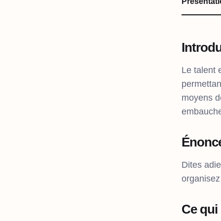
Présentat
Introd
Le talent 
permettan
moyens de 
embaucher
Énoncé
Dites adie
organisez 
Ce qui