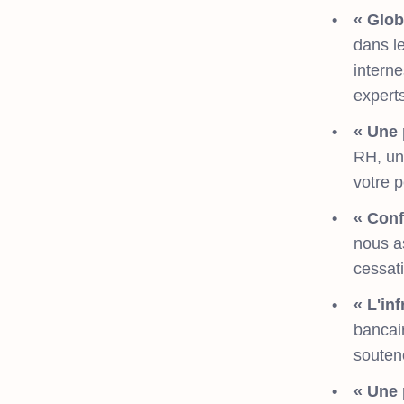
« Glob
dans l
intern
experts
« Une 
RH, un
votre p
« Conf
nous as
cessati
« L'in
bancair
souteno
« Une 