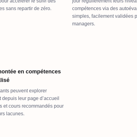
pour accélérer le suivi des
jour régulièrement leurs nive
s sans repartir de zéro.
compétences via des autoéva
simples, facilement validées p
managers.
montée en compétences
lisé
ants peuvent explorer
 depuis leur page d’accueil
rs et cours recommandés pour
rs lacunes.