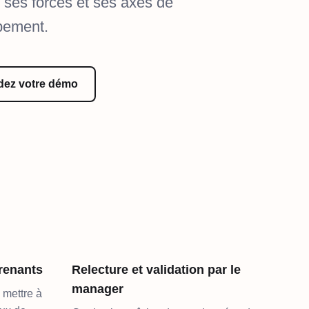
e ses forces et ses axes de
pement.
ez votre démo
renants
Relecture et validation par le
manager
 mettre à