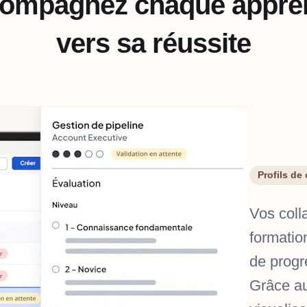
ompagnez chaque appre
vers sa réussite
Profils de
Vos coll
formatio
de progr
Grâce au