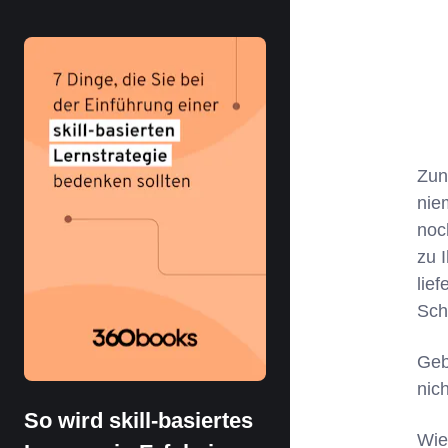
Zun
nie
noc
zu 
lie
Sch
Geb
nic
So wird skill-basiertes
Wie