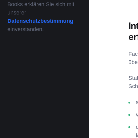
Books erklären Sie sich mit
unserer
Datenschutzbestimmung
In
einverstanden.
er
Fac
übe
Sta
Sch