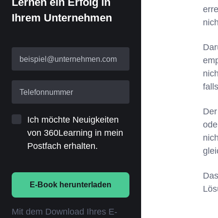
Lernen ein Erfolg in
err
Ihrem Unternehmen
nich
Dar
beispiel@unternehmen.com
emp
nic
fal
Telefonnummer
Der
Ich möchte Neuigkeiten
ode
von 360Learning in mein
nic
Postfach erhalten.
gle
Das 
E-Book herunterladen
Lös
Mit dem Download Ihres E-