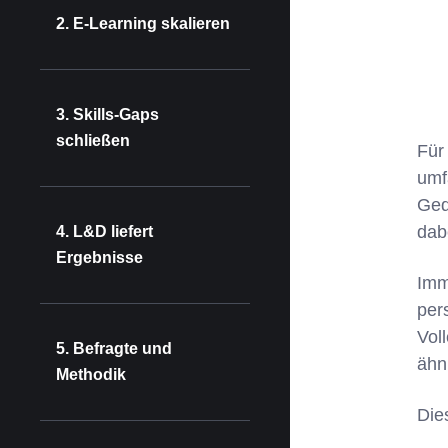
2. E-Learning skalieren
3. Skills-Gaps
schließen
Für
umf
Ged
dab
4. L&D liefert
Ergebnisse
Imm
per
Vol
5. Befragte und
ähn
Methodik
Die