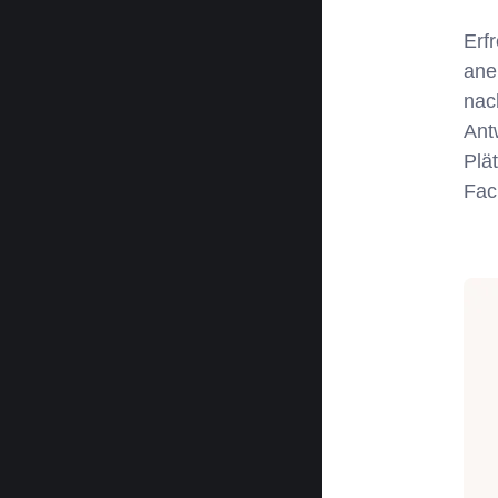
Erf
ane
nac
Ant
Plä
Fac