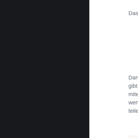
Das
Dar
gib
mit
wer
tei