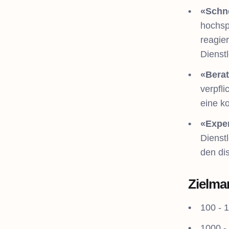
«Schne
hochspe
reagie
Dienst
«Bera
verpfl
eine k
«Exper
Dienst
den dis
Zielma
100 - 
1000 -