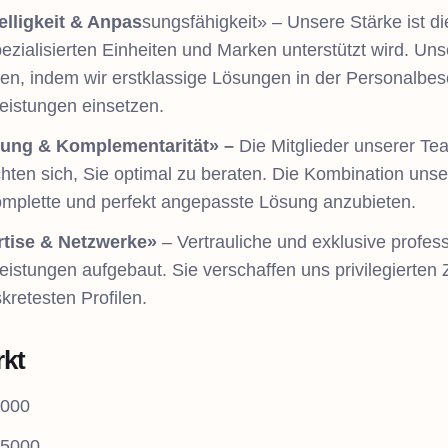
lligkeit & Anpas
sungsfähigkeit» – Unsere Stärke ist di
zialisierten Einheiten und Marken unterstützt wird. Unser
ren, indem wir erstklassige Lösungen in der Personalbe
leistungen einsetzen.
tung & Komplementarität» –
Die Mitglieder unserer Te
ichten sich, Sie optimal zu beraten. Die Kombination uns
omplette und perfekt angepasste Lösung anzubieten.
tise & Netzwerke»
– Vertrauliche und exklusive profe
leistungen aufgebaut. Sie verschaffen uns privilegierte
kretesten Profilen.
rkt
1000
 5000