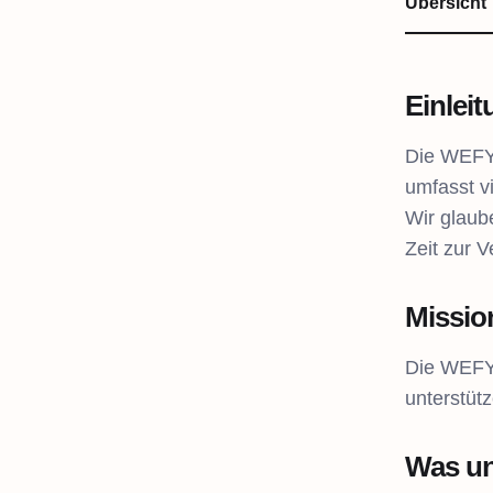
Übersicht
Einlei
Die WEFY 
umfasst v
Wir glaub
Zeit zur 
Missio
Die WEFY 
unterstütz
Was un