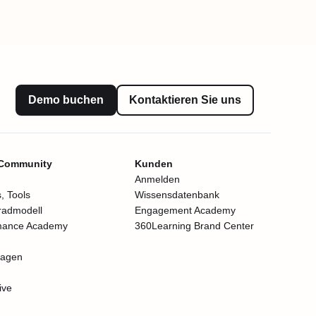
Demo buchen
Kontaktieren Sie uns
 Community
Kunden
Anmelden
, Tools
Wissensdatenbank
radmodell
Engagement Academy
mance Academy
360Learning Brand Center
lagen
ive