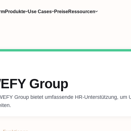
orm
Produkte
Use Cases
Preise
Ressourcen
EFY Group
WEFY Group bietet umfassende HR-Unterstützung, um U
iten.