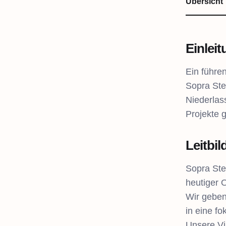
Übersicht
Einlei
Ein führe
Sopra Ste
Niederlas
Projekte g
Leitbil
Sopra Ste
heutiger 
Wir geben
in eine fo
Unsere Vi