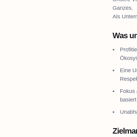
Ganzes.
Als Unter
Was un
Profit
Ökosy
Eine U
Respek
Fokus 
basiert
Unabhän
Zielma