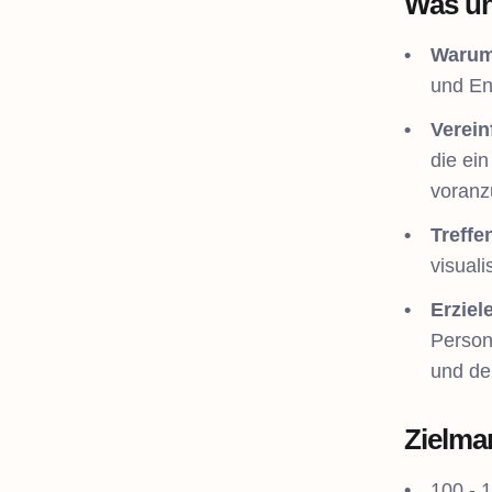
Was un
Warum 
und Ent
Verein
die ei
voranz
Treffe
visuali
Erziel
Person
und der
Zielma
100 - 