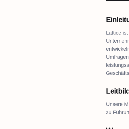
Einlei
Lattice i
Unternehm
entwickel
Umfragen,
leistungs
Geschäfts
Leitbil
Unsere Mis
zu Führun