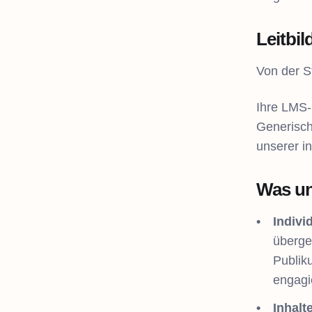
Leitbil
Von der St
Ihre LMS-
Generisch
unserer in
Was un
Indivi
überge
Publik
engagi
Inhalt