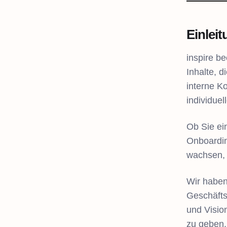
Einlei
inspire b
Inhalte, 
interne K
individuel
Ob Sie ei
Onboardin
wachsen, 
Wir haben
Geschäftsz
und Visio
zu geben.