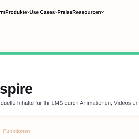
orm
Produkte
Use Cases
Preise
Ressourcen
nspire
iduelle Inhalte für Ihr LMS durch Animationen, Videos un
Funktionen