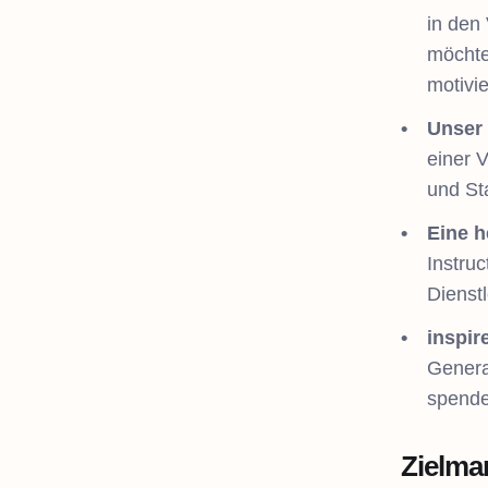
in den
möchte
motivie
Unser 
einer 
und Sta
Eine 
Instruc
Dienstl
inspir
Generat
spenden
Zielma