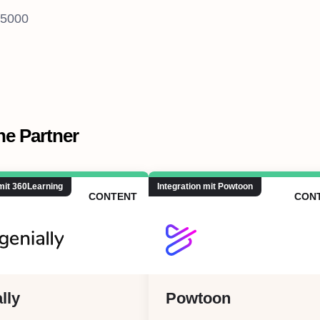
 5000
he Partner
 mit 360Learning
Integration mit Powtoon
CONTENT
CON
lly
Powtoon