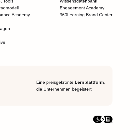
, Tools
Wissensdatenbank
radmodell
Engagement Academy
mance Academy
360Learning Brand Center
lagen
ive
Eine preisgekrönte
Lernplattform
,
die Unternehmen begeistert