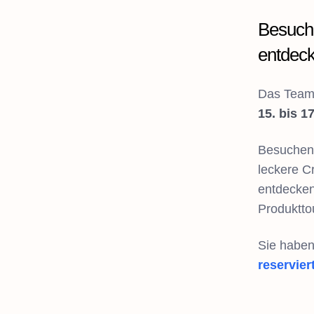
Besuch
entdeck
Das Team 
15. bis 1
Besuchen 
leckere C
entdecken
Produkttou
Sie haben
reserviert