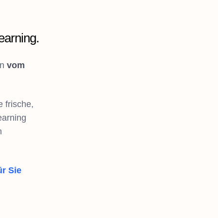
earning.
ln
vom
 frische,
earning
n
ür Sie