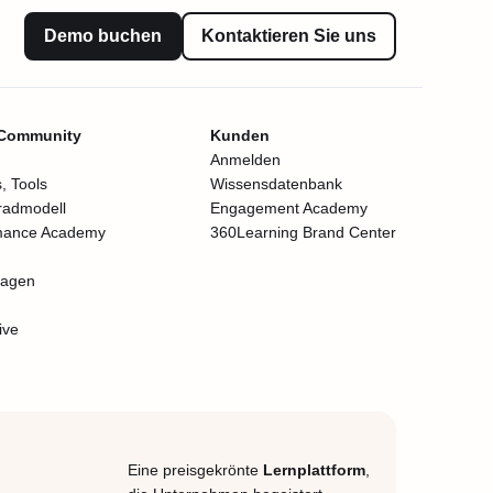
Demo buchen
Kontaktieren Sie uns
 Community
Kunden
Anmelden
, Tools
Wissensdatenbank
radmodell
Engagement Academy
mance Academy
360Learning Brand Center
lagen
ive
Eine preisgekrönte
Lernplattform
,