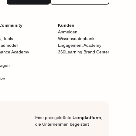
 Community
Kunden
Anmelden
, Tools
Wissensdatenbank
radmodell
Engagement Academy
mance Academy
360Learning Brand Center
lagen
ive
Eine preisgekrönte
Lernplattform
,
die Unternehmen begeistert