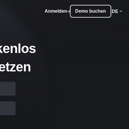
Anmelden
Demo buchen
DE
kenlos
etzen