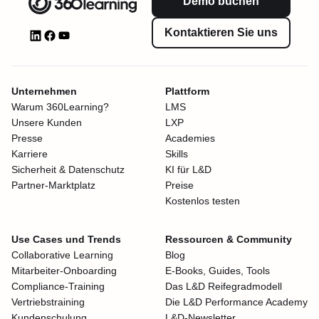
Demo buchen
Kontaktieren Sie uns
Unternehmen
Plattform
Warum 360Learning?
LMS
Unsere Kunden
LXP
Presse
Academies
Karriere
Skills
Sicherheit & Datenschutz
KI für L&D
Partner-Marktplatz
Preise
Kostenlos testen
Use Cases und Trends
Ressourcen & Community
Collaborative Learning
Blog
Mitarbeiter-Onboarding
E-Books, Guides, Tools
Compliance-Training
Das L&D Reifegradmodell
Vertriebstraining
Die L&D Performance Academy
Kundenschulung
L&D-Newsletter