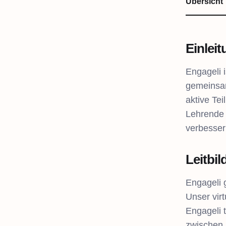
Übersicht
Einlei
Engageli i
gemeinsam
aktive Tei
Lehrende 
verbesser
Leitbil
Engageli g
Unser virt
Engageli 
zwischen 