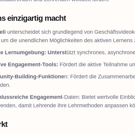
s einzigartig macht
eli
unterscheidet sich grundlegend von Geschäftsvideoko
 um die unendlichen Möglichkeiten des aktiven Lernens z
le Lernumgebung: Unterst
ützt synchrones, asynchron
ive Engagement-Tools:
Fördert die aktive Teilnahme und
nity-Building-Funktione
n: Fördert die Zusammenarbe
den.
hlussreiche Engagement
-Daten: Bietet wertvolle Einb
renden, damit Lehrende ihre Lehrmethoden anpassen k
rkt