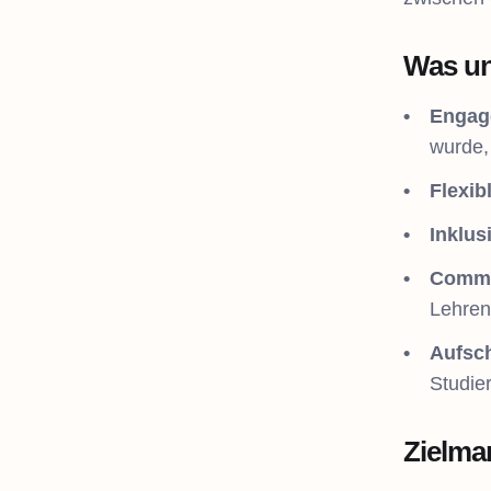
Was un
Engag
wurde,
Flexib
Inklus
Commu
Lehren
Aufsc
Studie
Zielma